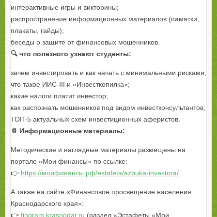
интерактивные игры и викторины;
распространение информационных материалов (памятки,
плакаты, гайды);
беседы о защите от финансовых мошенников.
🔍 что полезного узнают студенты:
зачем инвестировать и как начать с минимальными рисками;
что такое ИИС-III и «Инвесткопилка»;
какие налоги платит инвестор;
как распознать мошенников под видом инвестконсультантов;
ТОП-5 актуальных схем инвестиционных аферистов.
📎 Информационные материалы:
Методические и наглядные материалы размещены на
портале «Мои финансы» по ссылке:
👉
https://моифинансы.рф/estafeta/azbuka-investora/
А также на сайте «Финансовое просвещение населения
Краснодарского края»:
👉
fingram.krasnodar.ru
(раздел «Эстафеты «Мои